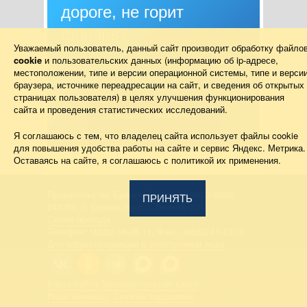
дороге, не горит
фонарь?
Уважаемый пользователь, данный сайт производит обработку файло
cookie
и пользовательских данных (информацию об
ip-адресе
,
Столкнулись с проблемой — сообщите о
местоположении, типе и версии операционной системы, типе и верси
ней!
браузера, источнике переадресации на сайт, и сведения об открытых
страницах пользователя) в целях улучшения функционирования
сайта и проведения статистических исследований.
Подать жалобу
Я соглашаюсь с тем, что владелец сайта использует файлы cookie
для повышения удобства работы на сайте и сервис Яндекс. Метрика.
Оставаясь на сайте, я соглашаюсь с политикой их применения.
Правительство Брянской области 2013–2026
ПРИНЯТЬ
241050, г. Брянск, просп. Ленина, 33
Схема проезда
Телефон: (4832) 66-26-11, Факс: (4832) 41-13-10
Для корреспонденции в электронном виде
Карта сайта
Законодательная карта
Наши баннеры
Служба поддержки