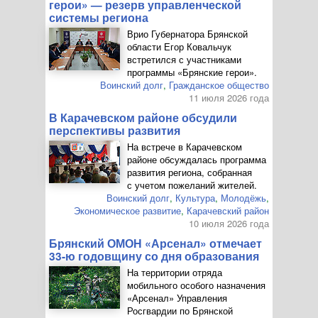
герои» — резерв управленческой
системы региона
Врио Губернатора Брянской
области Егор Ковальчук
встретился с участниками
программы «Брянские герои».
Воинский долг
,
Гражданское общество
11 июля 2026 года
В Карачевском районе обсудили
перспективы развития
На встрече в Карачевском
районе обсуждалась программа
развития региона, собранная
с учетом пожеланий жителей.
Воинский долг
,
Культура
,
Молодёжь
,
Экономическое развитие
,
Карачевский район
10 июля 2026 года
Брянский ОМОН «Арсенал» отмечает
33-ю
годовщину со дня образования
На территории отряда
мобильного особого назначения
«Арсенал» Управления
Росгвардии по Брянской